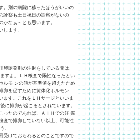
す。別の病院に移ったほうがいいの
の診察も土日祝日の診察がないの
のかなぁ～とも思います。
いします。
排卵誘発剤の注射をしている間は、
いますよ。ＬＨ検査で陽性なったとい
ホルモ ンの値が基準値を超えたため
排卵を促すために黄体化ホルモン
います。これをＬＨサージといいま
間後に排卵が起こるとされています。
こったのであれば、ＡＩＨでの妊 娠
検査で排卵していない以上、可能性
ょう。
回受けておられるとのことですので