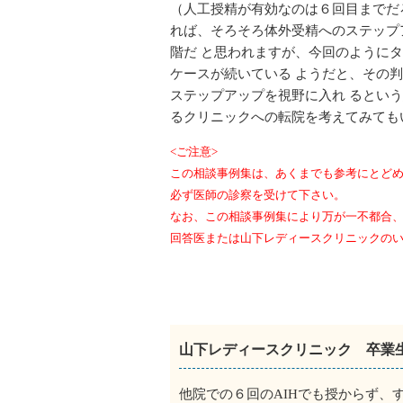
（人工授精が有効なのは６回目までだ
れば、そろそろ体外受精へのステップ
階だ と思われますが、今回のように
ケースが続いている ようだと、その
ステップアップを視野に入れ るとい
るクリニックへの転院を考えてみても
<ご注意>
この相談事例集は、あくまでも参考にとど
必ず医師の診察を受けて下さい。
なお、この相談事例集により万が一不都合
回答医または山下レディースクリニックの
山下レディースクリニック 卒業
他院での６回のAIHでも授からず、