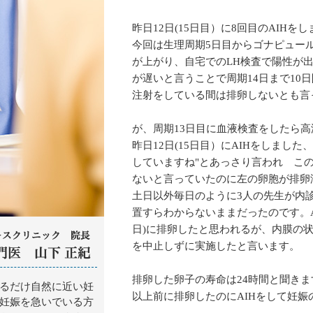
昨日12日(15日目）に8回目のAIHを
今回は生理周期5日目からゴナピュール
が上がり、自宅でのLH検査で陽性が
が遅いと言うことで周期14日まで10
注射をしている間は排卵しないとも言
が、周期13日目に血液検査をしたら
昨日12日(15日目）にAIHをしました
していますね"とあっさり言われ こ
ないと言っていたのに左の卵胞が排卵
土日以外毎日のように3人の先生が内
置すらわからないままだったのです。A
日)に排卵したと思われるが、内膜の状
を中止しずに実施したと言います。
排卵した卵子の寿命は24時間と聞きま
以上前に排卵したのにAIHをして妊