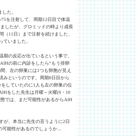
しました。
75を注射して、周期12日目で体温
出ましたが、グロミッドの時より成長
日間（11日）まで注射を続けました、
っていました。
高温期の反応が出ているという事で、
、AIHの前に内診をしたら“もう排卵
の間、左の卵巣には1つも卵胞が見え
済みというのです。周期8日目から
診をしていたのに1人も左の卵巣の位
IHをした先生は月曜～火曜(9・10
態では、まだ可能性があるからAIH
すが、本当に先生の言うように2日
娠の可能性があるのでしょうか…