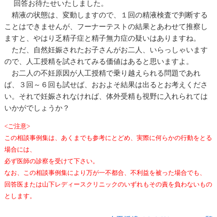
回答お待たせいたしました。
精液の状態は、変動しますので、１回の精液検査で判断する
ことはできませんが、フーナーテストの結果とあわせて推察し
ますと、やはり乏精子症と精子無力症の疑いはありますね。
ただ、自然妊娠されたお子さんがお二人、いらっしゃいます
ので、人工授精を試されてみる価値はあると思いますよ。
お二人の不妊原因が人工授精で乗り越えられる問題であれ
ば、３回～６回も試せば、おおよそ結果は出るとお考えくださ
い。それで妊娠されなければ、体外受精も視野に入れられては
いかがでしょうか？
<ご注意>
この相談事例集は、あくまでも参考にとどめ、実際に何らかの行動をとる
場合には、
必ず医師の診察を受けて下さい。
なお、この相談事例集により万が一不都合、不利益を被った場合でも、
回答医または山下レディースクリニックのいずれもその責を負わないもの
とします。