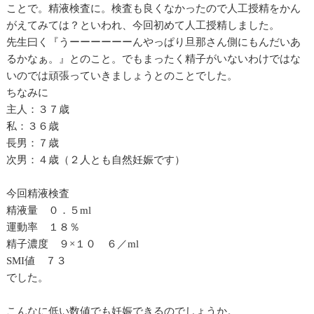
ことで。精液検査に。検査も良くなかったので人工授精をかん
がえてみては？といわれ、今回初めて人工授精しました。
先生曰く『うーーーーーーんやっぱり旦那さん側にもんだいあ
るかなぁ。』とのこと。でもまったく精子がいないわけではな
いのでは頑張っていきましょうとのことでした。
ちなみに
主人：３７歳
私：３６歳
長男：７歳
次男：４歳（２人とも自然妊娠です）
今回精液検査
精液量 ０．５ml
運動率 １８％
精子濃度 ９×１０ ６／ml
SMI値 ７３
でした。
こんなに低い数値でも妊娠できるのでしょうか。