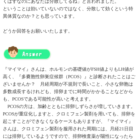
くはずなのにあなたは分散してるね」と言われました。
ということは効いていないのではなく、分散して効くという特
異体質なのか？とも思っています。
どうか回答をお願いいたします。
『マイマイ』さんは、ホルモンの基礎値がFSH値よりもLH値が
高く、『多嚢胞性卵巣症候群（PCOS）』と診断されたことはご
ざいませんか？ 月経周期が不規則で長いこと、小さな卵胞は
多数成長するけれども、排卵までに時間がかかることなどから
も、PCOSである可能性が高いと考えます。
PCOSの方は、加齢とともに排卵しずらさが増していきます。
PCOSが重症化しますと、クロミフェン製剤を用いても、排卵を
起こすことができなくなるケースもありますが、『マイマイ』
さんは、クロミフェン製剤を服用された周期には、月経21日目
には排卵しているようですので、排卵検査薬が陽性になったら