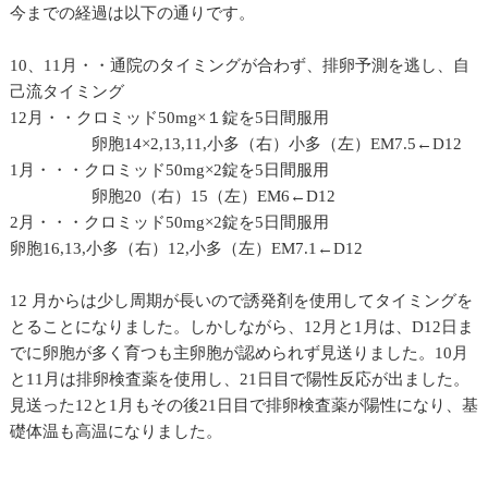
今までの経過は以下の通りです。
10、11月・・通院のタイミングが合わず、排卵予測を逃し、自
己流タイミング
12月・・クロミッド50mg×１錠を5日間服用
卵胞14×2,13,11,小多（右）小多（左）EM7.5←D12
1月・・・クロミッド50mg×2錠を5日間服用
卵胞20（右）15（左）EM6←D12
2月・・・クロミッド50mg×2錠を5日間服用
卵胞16,13,小多（右）12,小多（左）EM7.1←D12
12 月からは少し周期が長いので誘発剤を使用してタイミングを
とることになりました。しかしながら、12月と1月は、D12日ま
でに卵胞が多く育つも主卵胞が認められず見送りました。10月
と11月は排卵検査薬を使用し、21日目で陽性反応が出ました。
見送った12と1月もその後21日目で排卵検査薬が陽性になり、基
礎体温も高温になりました。